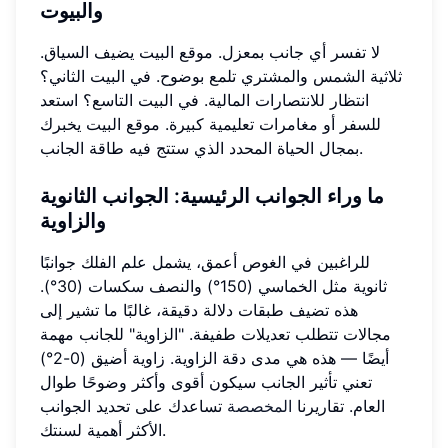
والبيوت
لا تفسر أي جانب بمعزل. موقع البيت يضيف السياق.
ثلاثية الشمس والمشتري تلمع بوضوح. في البيت الثاني؟
انتظار للانتصارات المالية. في البيت التاسع؟ استعد
للسفر أو مغامرات تعليمية كبيرة. موقع البيت يخبرك
بمجال الحياة المحدد الذي ستتج فيه طاقة الجانب.
ما وراء الجوانب الرئيسية: الجوانب الثانوية
والزاوية
للراغبين في الغوص أعمق، يشمل علم الفلك جوانبًا
ثانوية مثل الخماسي (150°) والنصف سكسات (30°).
هذه تضيف طبقات دلالة دقيقة، غالبًا ما تشير إلى
مجالات تتطلب تعديلات طفيفة. "الزاوية" للجانب مهمة
أيضًا — هذه هي مدى دقة الزاوية. زاوية أضيق (0-2°)
تعني تأثير الجانب سيكون أقوى وأكثر وضوحًا طوال
العام. تقاريرنا
المخصصة
تساعدك على تحديد الجوانب
الأكثر أهمية لسنتك.