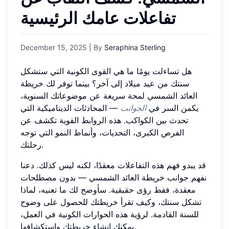
تفاعلات عامك الرئيسية
December 15, 2025
| By
Seraphina Sterling
هل تساءلت يومًا ما هي القوى الكونية التي ستشكل
سنتك من عيد ميلاد إلى آخر؟ بينما توفر لك خريطة
العائد الشمسي لمحة سريعة عن موضوعاتك السنوية،
يكمن السر في
الجوانب
— المحادثات الديناميكية التي
تحدث بين الكواكب. هذه الروابط القوية تكشف عن
الفرص الكبرى، التحديات، وأنماط النمو التي توجه
رحلتك.
قد يبدو فهم هذه التفاعلات معقدًا، لكنه ليس كذلك. دعنا
نفهم جوانب خريطة العائد الشمسي — بدون مصطلحات
معقدة، فقط رؤى حقيقية. سأوضح لك ما تعنيه، لماذا
تشكل سنتك، وكيف تقرأ خريطتك للحصول على وضوح
للسنة القادمة. لرؤية هذه الحوارات الكونية في العمل،
واستكشافها.
يمكنك
إنشاء خريطتك