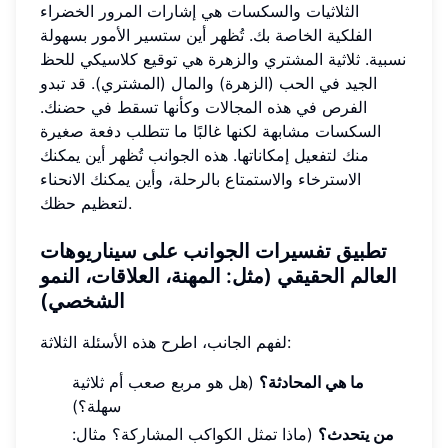
الثلاثيات والسكسات هي إشارات المرور الخضراء
الفلكية الخاصة بك. تُظهر أين ستسير الأمور بسهولة
نسبية. ثلاثية المشتري والزهرة هي توقيع كلاسيكي للحظ
الجيد في الحب (الزهرة) والمال (المشتري). قد تبدو
الفرص في هذه المجالات وكأنها تسقط في حضنك.
السكسات مشابهة لكنها غالبًا ما تتطلب دفعة صغيرة
منك لتفعيل إمكاناتها. هذه الجوانب تُظهر أين يمكنك
الاسترخاء والاستمتاع بالرحلة، وأين يمكنك الانحناء
لتعظيم حظك.
تطبيق تفسيرات الجوانب على سيناريوهات
العالم الحقيقي (مثل: المهنة، العلاقات، النمو
الشخصي)
لفهم الجانب، اطرح هذه الأسئلة الثلاثة:
ما هي المحادثة؟
(هل هو مربع صعب أم ثلاثية
سهلة؟)
من يتحدث؟
(ماذا تمثل الكواكب المشاركة؟ مثال: