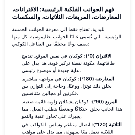
فهم الجوانب الفلكية الرئيسية: الاقترانات،
المعارضات، المربعات، الثلاثيات، والسكسات
للبداية، تحتاج فقط إلى معرفة الجوانب الخمسة
الرئيسية، التي تُسمى غالبًا الجوانب بطليموسية. كل منها
يصف نوعًا مختلفًا من التفاعل الكوكبي:
الاقتران (0°):
كوكبان في نفس الموقع. تندمج
طاقاتهما، مكونة نقطة تركيز قوية. هذا يدل على
بداية جديدة أو موضوع رئيسي.
المعارضة (180°):
كوكبان في مواجهة مباشرة.
يخلق ذلك توترًا، ووعيًا، وحاجة إلى التوازن بين
فكرتين أو مجالين متنافسين.
المربع (90°):
كوكبان يشكلان زاوية قائمة صعبة.
هذا الجانب يخلق احتكاكًا وضغطًا يتطلب الفعل، مما
يجبرك على تجاوز عقبة والنمو.
الثلاثية (120°):
اتصال متناغم وسلس. الكواكب في
الثلاثية تعمل معًا بسهولة، مما يدل على مواهب