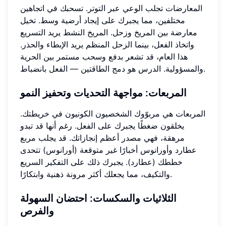
المعارضات تجلب الوعي عبر التوتر. تسحبك في اتجاهين
مختلفين، مما يجبرك على إيجاد أرضية وسط. تخيل
معارضة بين المريخ وزحل. المريخ النشط يريد التسريع
واتخاذ الفعل، بينما الزحل المنظم يريد الإبطاء والحذر.
هذا العام، قد تشعر بدفع وسحب مستمر بين الحرية
والمسؤولية. الدرس هو دمج الطاقتين — الفعل بانضباط.
المربعات: مواجهة التحديات وتحفيز النمو
المربعات هي مربوّوك الشخصيون الكونيون في خريطتك.
يخلقون ضغطًا يجبرك على الفعل. رغم أنها قد تبدو
مرهقة، فهي مصدر أعظم إنجازاتك. قد يجلب مربع
عطارد وأورانوس أخبارًا غير متوقعة (أورانوس) تتحدى
خططك (عطارد). يجبرك ذلك على التفكير السريع
والتكيف، مما يجعلك أكثر مرونة ذهنية وابتكارًا.
الثلاثيات والسكسات: احتضان السهولة
والفرص