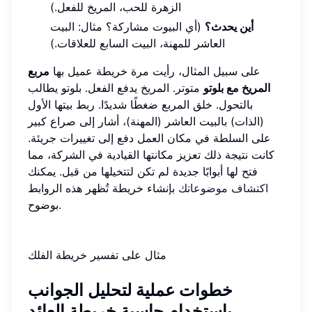
الزهرة للحب، المريخ للفعل.)
أين يحدث؟
(أي البيوت مشاركة؟ مثال: البيت
العاشر للمهنة، البيت السابع للعلاقات.)
على سبيل المثال، رأيت مرة خريطة عميل بها
مربع
المريخ مع بلوتو
متوتر. المريخ يدفع الفعل. بلوتو يطالب
بالتحول. خلق المربع ضغطًا شديدًا. ربط بيتها الأول
(الذات) بالبيت العاشر (المهنة)، أشار إلى صراع كبير
على السلطة في مكان العمل دفع إلى تغييرات جريئة.
كانت نتيجة ذلك تعزيز مكانتها القيادية في الشركة، مما
فتح لها أبوابًا جديدة لم تكن لتتخيلها من قبل. يمكنك
اكتشاف موضوعاتك
بإنشاء خريطة تُظهر هذه الروابط
بوضوح.
مثال على تفسير خريطة الفلك
خطوات عملية لتحليل الجوانب
باستخدام حاسبة خريطة العائد