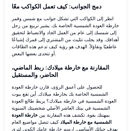
دمج الجوانب: كيف تعمل الكواكب معًا
انظر إلى الكواكب التي تشكل جوانب مع شمس وقمر
خارطة العودة الشمسية الخاصة بك. يشير تربيع من زحل
إلى شمسك إلى عام من العمل الجاد والانضباط لتحقيق
أهدافك. وقد يجلب تثليث من المشتري إلى قمرك إشباعًا
عاطفيًا وتفاؤلاً. الهدف هو رؤية كيف تدعم هذه الطاقات
أو تتحدى بعضها البعض.
المقارنة مع خارطة ميلادك: ربط الماضي،
الحاضر، والمستقبل
للحصول على أعمق الرؤى، قارن خارطة العودة
الشمسية الخاصة بك بخارطة ميلادك. أين تقع بيوت
العودة الشمسية في خارطة ميلادك؟ يربط طالع العودة
الشمسية في بيتك العاشر الأصلي شخصيتك السنوية
بمهنتك بقوة. تكشف هذه المقارنة بين
خارطة العودة
الشمسية مع خارطة الميلاد
كيف تتصل مواضيع العام
بهدف حياتك الأساسي.
ارسم خارطة عامك الكوني
لترى