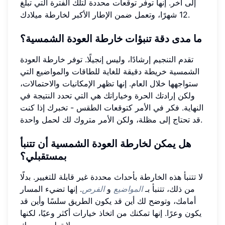
إلى آخر. إنها توفر توقعات محددة لتلك الفترة التي تبلغ
12 شهرًا، وتعمل ضمن الإطار الأكبر لخارطة ميلادك.
ما مدى دقة تنبؤات خارطة العودة الشمسية؟
تقدم التنجيم إرشادًا، وليس إنجيلًا. توفر خارطة العودة
الشمسية خريطة دقيقة للغاية للطاقات والمواضيع التي
ستواجهها خلال العام. إنها تظهر الإمكانيات والاحتمالات،
ولكن إرادتك الحرة وخياراتك هي التي تحدد النتيجة في
النهاية. فكر في الأمر كتوقعات الطقس - تخبرك إذا كنت
قد تحتاج إلى مظلة، ولكن الأمر متروك لك لحمل واحدة.
هل يمكن لخارطة العودة الشمسية أن تتنبأ
بمستقبلي؟
لا تتنبأ هذه الخارطة بأحداث محددة غير قابلة للتغيير. بدلًا
من ذلك، تتنبأ بـ
المواضيع
و
الفرص
. إنها تضيء المسار
أمامك، وتوضح لك أين قد يكون الطريق سلسًا وأين قد
يكون وعرًا. إنها تمكنك من اتخاذ خيارات أكثر وعيًا، لكنها
لا تملي مصيرك.