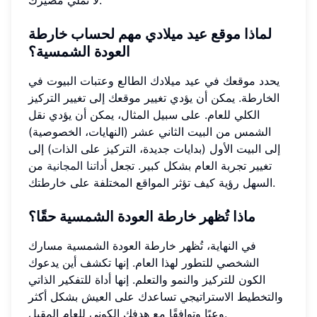
لماذا موقع عيد ميلادي مهم لحساب خارطة
العودة الشمسية؟
يحدد موقعك في عيد ميلادك الطالع وعتبات البيوت في
الخارطة. يمكن أن يؤدي تغيير موقعك إلى تغيير التركيز
الكلي للعام. على سبيل المثال، يمكن أن يؤدي نقل
الشمس من البيت الثاني عشر (النهايات، الخصوصية)
إلى البيت الأول (بدايات جديدة، التركيز على الذات) إلى
تغيير تجربة العام بشكل كبير. تجعل
أداتنا المجانية
من
السهل رؤية كيف تؤثر المواقع المختلفة على خارطتك.
ماذا تُظهر خارطة العودة الشمسية حقًا؟
في النهاية، تُظهر خارطة العودة الشمسية مسارك
الشخصي للتطور لهذا العام. إنها تكشف أين يدعوك
الكون للتركيز والنمو والتعلم. إنها أداة للتفكير الذاتي
والتخطيط الاستراتيجي تساعدك على العيش بشكل أكثر
وعيًا وتوافقًا مع هدفك الكوني للعام المقبل.