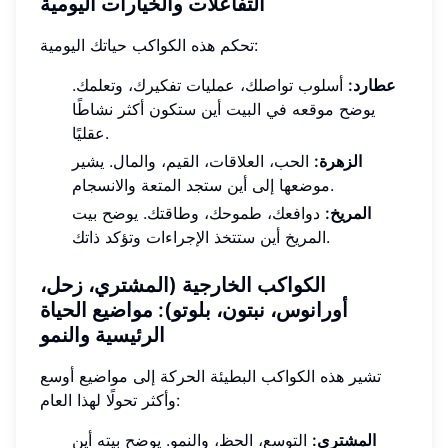
التفاعلات والخيارات اليومية
تحكم هذه الكواكب حياتك اليومية:
عطارد:
أسلوب تواصلك، عمليات تفكيرك، وتعلمك.
يوضح موقعه في البيت أين ستكون أكثر نشاطًا
عقليًا.
الزهرة:
الحب، العلاقات، القيم، والمال. يشير
موضعها إلى أين ستجد المتعة والانسجام.
المريخ:
دوافعك، طموحك، وطاقتك. يوضح بيت
المريخ أين ستتخذ الإجراءات وتؤكد ذاتك.
الكواكب الخارجية (المشتري، زحل،
أورانوس، نبتون، بلوتو): مواضيع الحياة
الرئيسية والنمو
تشير هذه الكواكب البطيئة الحركة إلى مواضيع أوسع
وأكثر تحولًا لهذا العام:
المشتري:
التوسع، الحظ، والنمو. يوضح بيته أين