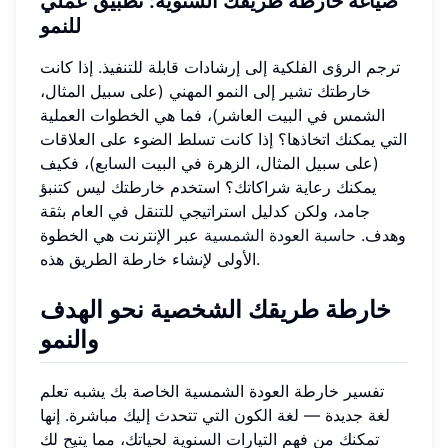
صياغة خارطة طريقك السنوية: تطبيق عملي
للنمو
ترجم الرؤى الفلكية إلى إرشادات قابلة للتنفيذ. إذا كانت
خارطتك تشير إلى النمو المهني (على سبيل المثال،
الشمس في البيت العاشر)، فما هي الخطوات العملية
التي يمكنك اتخاذها؟ إذا كانت تسلط الضوء على العلاقات
(على سبيل المثال، الزهرة في البيت السابع)، فكيف
يمكنك رعاية شراكاتك؟ استخدم خارطتك ليس كتنبؤ
جامد، ولكن كدليل استراتيجي للتنقل في العام بثقة
وهدف.
حاسبة العودة الشمسية
عبر الإنترنت هي الخطوة
الأولى لإنشاء خارطة الطريق هذه.
خارطة طريقك الشخصية نحو الهدف
والنمو
تفسير خارطة العودة الشمسية الخاصة بك يشبه تعلم
لغة جديدة — لغة الكون التي تتحدث إليك مباشرة. إنها
تمكنك من فهم التيارات السنوية لحياتك، مما يتيح لك