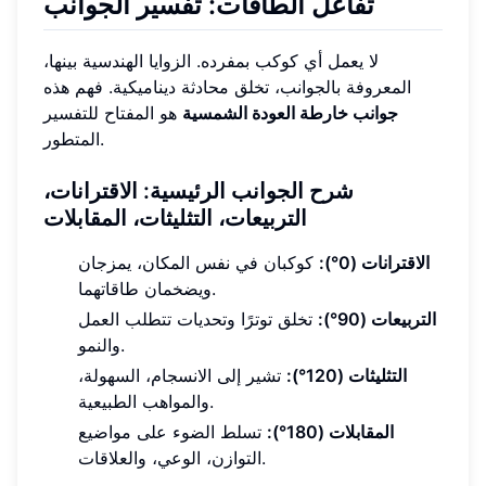
تفاعل الطاقات: تفسير الجوانب
لا يعمل أي كوكب بمفرده. الزوايا الهندسية بينها،
المعروفة بالجوانب، تخلق محادثة ديناميكية. فهم هذه
جوانب خارطة العودة الشمسية
هو المفتاح للتفسير
المتطور.
شرح الجوانب الرئيسية: الاقترانات،
التربيعات، التثليثات، المقابلات
الاقترانات (0°):
كوكبان في نفس المكان، يمزجان
ويضخمان طاقاتهما.
التربيعات (90°):
تخلق توترًا وتحديات تتطلب العمل
والنمو.
التثليثات (120°):
تشير إلى الانسجام، السهولة،
والمواهب الطبيعية.
المقابلات (180°):
تسلط الضوء على مواضيع
التوازن، الوعي، والعلاقات.