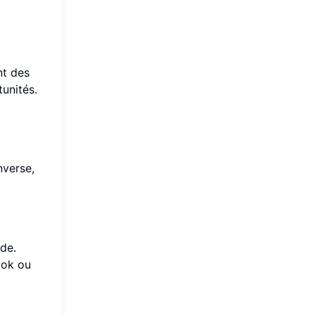
nt des
unités.
t
nverse,
ide.
ook ou