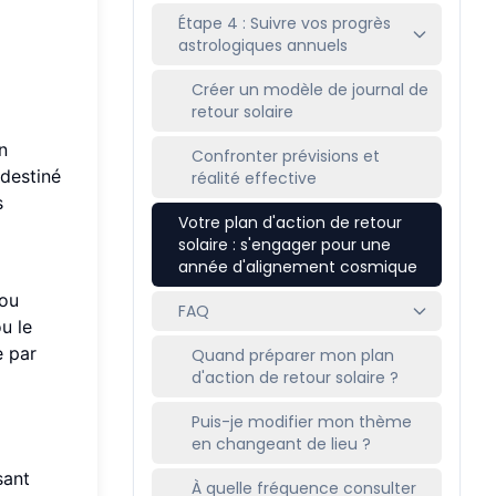
Étape 4 : Suivre vos progrès
astrologiques annuels
Créer un modèle de journal de
retour solaire
n
Confronter prévisions et
 destiné
réalité effective
s
Votre plan d'action de retour
solaire : s'engager pour une
année d'alignement cosmique
 ou
FAQ
u le
e par
Quand préparer mon plan
d'action de retour solaire ?
Puis-je modifier mon thème
en changeant de lieu ?
sant
À quelle fréquence consulter