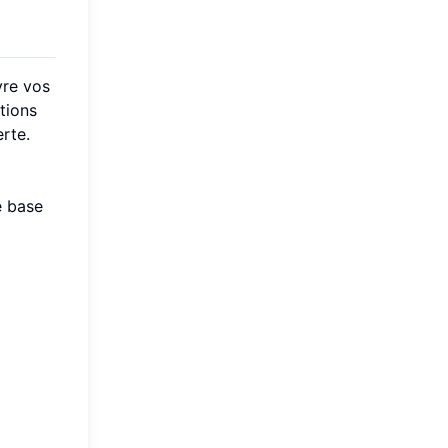
vre vos
tions
rte.
e base