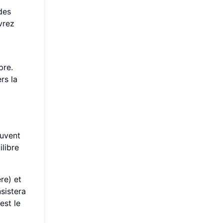
des
vrez
pre.
rs la
ouvent
ilibre
re) et
sistera
est le