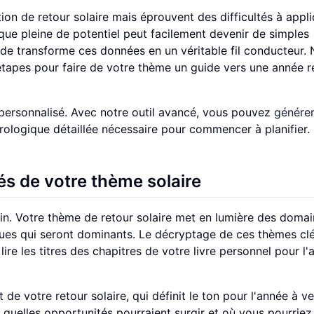
on de retour solaire mais éprouvent des difficultés à appl
que pleine de potentiel peut facilement devenir de simples
ide transforme ces données en un véritable fil conducteur.
étapes pour faire de votre thème un guide vers une année r
personnalisé. Avec notre outil avancé, vous pouvez
génére
trologique détaillée nécessaire pour commencer à planifier.
és de votre thème solaire
ain. Votre thème de retour solaire met en lumière des doma
ques qui seront dominants. Le décryptage de ces thèmes cl
re les titres des chapitres de votre livre personnel pour l'
votre retour solaire, qui définit le ton pour l'année à veni
, quelles opportunités pourraient surgir et où vous pourriez