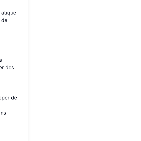
ratique
g de
s
er des
opper de
ons