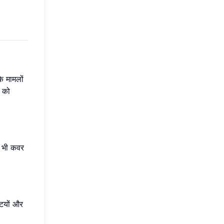
े मामलों
ा को
ो भी कवर
टियों और