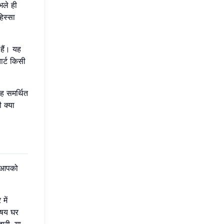
भले ही
िस्सा
हैं। यह
ार्ट किसी
ह समर्थित
 क्या
ह आपको
में
िषय घर