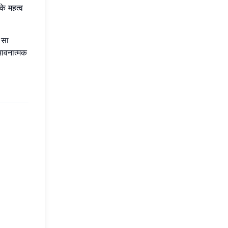
े महत्व
 सा
भावनात्मक