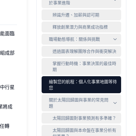
於事業進階
辨識升遷、加薪與認可期
釋放創業潛力與商業成功指標
能面臨
職場動態導航：關係與挑戰
透過圖表理解團隊合作與衝突解決
組成部
掌握行動時機：事業決策的最佳時
期
繪製您的航程：個人化事業地圖等待
中行星
您
關於太陽回歸圖與事業的常見問
題
業將成
太陽回歸圖對事業預測有多準確？
任轉
太陽回歸圖與本命盤在事業分析有