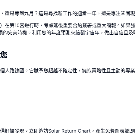
，還是等到九月？這是尋找新工作的適當一年，還是專注鞏固現
）在第10宮逆行時，考慮延後重要合約簽署或重大簡報。如果
慣的完美時機。利用您的年度預測來
繪製宇宙年
，做出自信且及
您
個人路線圖。它賦予您超越不確定性，擁抱策略性且主動的專業
備好被發現。立即造訪
Solar Return Chart
，產生免費圖表並即