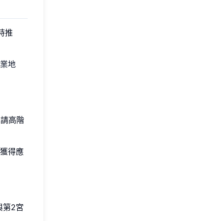
時推
業地
申請高階
獲得應
與第2宮