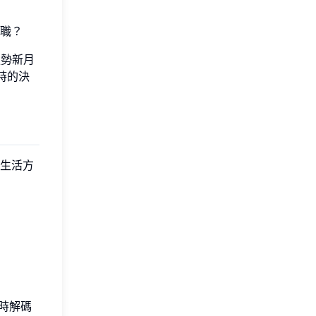
職？
強勢新月
時的決
生活方
時解碼