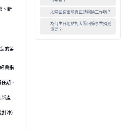
何差異？
會、新
太陽回歸圖能真正預測換工作嗎？
為何生日地點對太陽回歸事業預測
重要？
您的第
的經典指
責任期，
入新產
或對沖）