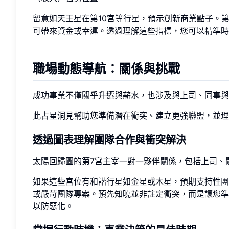
留意如天王星在第10宮等行星，預示創新商業點子。第
可帶來資金或幸運。透過理解這些指標，您可以精準時
職場動態導航：關係與挑戰
成功事業不僅關乎升遷與薪水，也涉及與上司、同事與
此占星洞見幫助您準備潛在衝突、建立更強聯盟，並理
透過圖表理解團隊合作與衝突解決
太陽回歸圖的第7宮主宰一對一夥伴關係，包括上司、
如果這些宮位有和諧行星如金星或木星，預期支持性團
或嚴苛團隊專案。預先知曉並非註定衝突，而是讓您準
以防惡化。