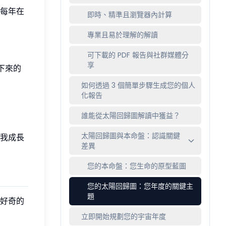
每年在
即時、精準且瀏覽器內計算
專業且易於理解的解讀
可下載的 PDF 報告與社群媒體分
享
下來的
如何透過 3 個簡單步驟生成您的個人
化報告
誰能從太陽回歸圖解讀中獲益？
太陽回歸圖與本命盤：認識關鍵
我成長
差異
您的本命盤：您生命的原型藍圖
您的太陽回歸圖：您年度的關鍵主
題
好奇的
立即開始規劃您的宇宙年度