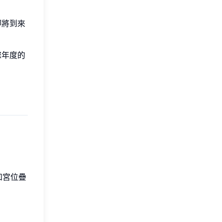
即將到來
您年度的
。
和宮位疊