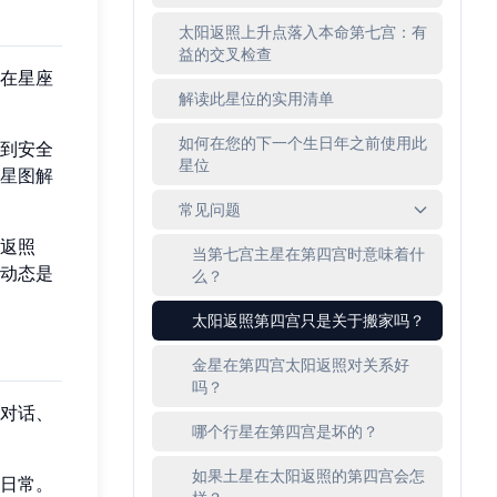
太阳返照上升点落入本命第七宫：有
益的交叉检查
在星座
解读此星位的实用清单
如何在您的下一个生日年之前使用此
到安全
星位
星图解
常见问题
返照
当第七宫主星在第四宫时意味着什
动态是
么？
太阳返照第四宫只是关于搬家吗？
金星在第四宫太阳返照对关系好
吗？
对话、
哪个行星在第四宫是坏的？
如果土星在太阳返照的第四宫会怎
日常。