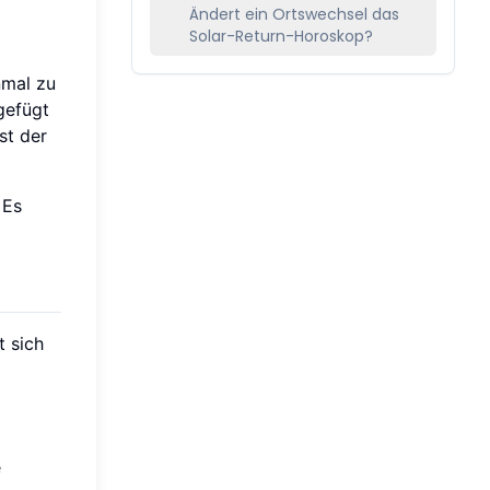
Ändert ein Ortswechsel das
Solar-Return-Horoskop?
nmal zu
gefügt
st der
 Es
t sich
e