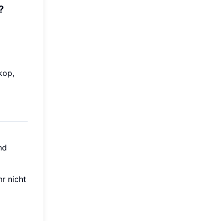
?
kop,
nd
hr nicht