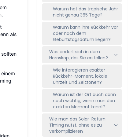
dem
Warum hat das tropische Jahr
n.
nicht genau 365 Tage?
t
Warum kann Ihre Rückkehr vor
oder nach dem
denn als
Geburtstagsdatum liegen?
Was ändert sich in dem
sollten
Horoskop, das Sie erstellen?
Wie interagieren exakter
n einem
Rückkehr-Moment, lokale
iming
Uhrzeit und Zeitzonen?
Warum ist der Ort auch dann
noch wichtig, wenn man den
exakten Moment kennt?
Wie man das Solar-Return-
Timing nutzt, ohne es zu
verkomplizieren
eiden