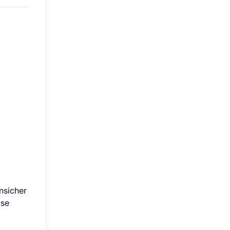
nsicher
ise