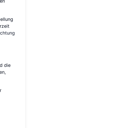
len
ellung
rzeit
ichtung
d die
en,
r