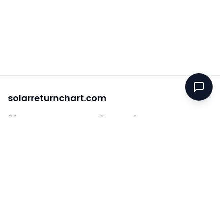
solarreturnchart.com
Облегчите исследования, сделайте жизнь богаче.
Быстрые ссылки
Около
Вопросы и ответы
Блог
Ресурсы