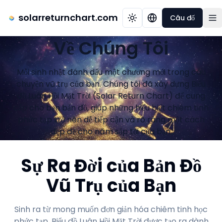
solarreturnchart.com
Câu đố
Về Chúng Tôi
Mỗi sinh nhật đánh dấu một chương mới trong câu
chuyện vũ trụ của bạn. Chúng tôi đã xây dựng Biểu
đồ Luân Hồi Mặt Trời (Solar Return Chart) để cung
cấp cho bạn bản đồ, giúp những hiểu biết chiêm tinh
phức tạp trở nên dễ tiếp cận và rõ ràng một cách
đẹp đẽ cho năm sắp tới của bạn.
Sự Ra Đời của Bản Đồ
Vũ Trụ của Bạn
Sinh ra từ mong muốn đơn giản hóa chiêm tinh học
phức tạp, Biểu đồ Luân Hồi Mặt Trời được tạo ra dành